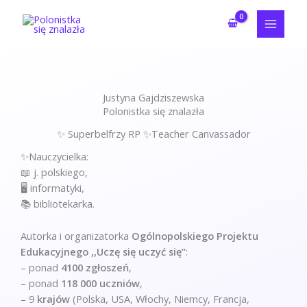
Przejdź
do
treści
Justyna Gajdziszewska
Polonistka się znalazła
✨ Superbelfrzy RP ✨Teacher Canvassador
✨Nauczycielka:
📖 j. polskiego,
🖥️ informatyki,
📚 bibliotekarka.
Autorka i organizatorka
Ogólnopolskiego Projektu
Edukacyjnego ,,Uczę się uczyć się”
:
– ponad
4100 zgłoszeń
,
– ponad
118 000 uczniów
,
– 9
krajów
(Polska, USA, Włochy, Niemcy, Francja,