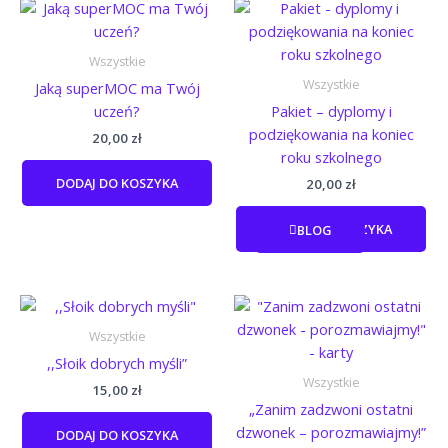
Wszystkie
Wszystkie
Jaką superMOC ma Twój
uczeń?
Pakiet – dyplomy i
podziękowania na koniec
20,00
zł
roku szkolnego
DODAJ DO KOSZYKA
20,00
zł
DODAJ DO KOSZYKA
BLOG
Wszystkie
,,Słoik dobrych myśli”
Wszystkie
15,00
zł
„Zanim zadzwoni ostatni
dzwonek – porozmawiajmy!”
DODAJ DO KOSZYKA