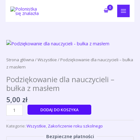
Przejdź
1
1
3
3
1
1
3
1
do
p
p
1
p
6
0
p
2
treści
r
r
p
r
p
p
r
p
o
o
r
o
r
r
o
r
d
d
o
d
o
o
d
o
ilość
u
u
d
u
d
d
u
d
Podziękowanie
dla
k
k
u
k
u
u
k
u
Strona główna
/
Wszystkie
/ Podziękowanie dla nauczycieli – bułka
nauczycieli
z masłem
t
t
k
t
k
k
t
k
-
t
y
t
t
y
t
Podziękowanie dla nauczycieli –
bułka
ó
ó
ó
ó
bułka z masłem
z
masłem
w
w
w
w
5,00
zł
DODAJ DO KOSZYKA
Kategorie:
Wszystkie
,
Zakończenie roku szkolnego
Bezpieczne płatności