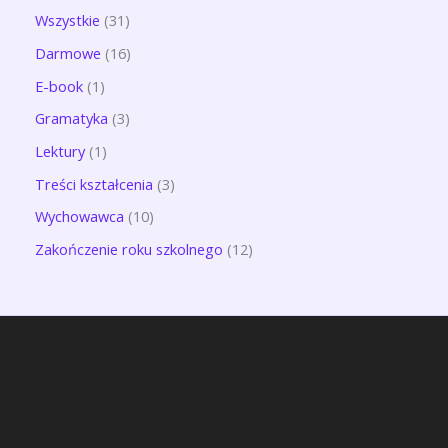
Wszystkie
31
Darmowe
16
E-book
1
Gramatyka
3
Lektury
1
Treści kształcenia
3
Wychowawca
10
Zakończenie roku szkolnego
12